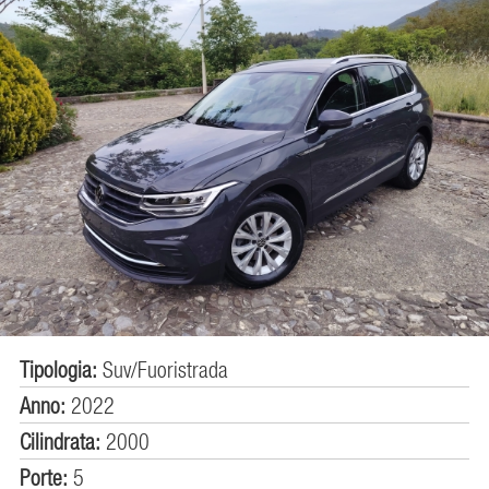
Tipologia:
Suv/Fuoristrada
Anno:
2022
Cilindrata:
2000
Porte:
5