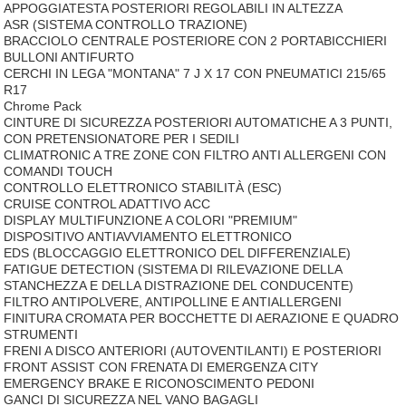
APPOGGIATESTA POSTERIORI REGOLABILI IN ALTEZZA
ASR (SISTEMA CONTROLLO TRAZIONE)
BRACCIOLO CENTRALE POSTERIORE CON 2 PORTABICCHIERI
BULLONI ANTIFURTO
CERCHI IN LEGA "MONTANA" 7 J X 17 CON PNEUMATICI 215/65
R17
Chrome Pack
CINTURE DI SICUREZZA POSTERIORI AUTOMATICHE A 3 PUNTI,
CON PRETENSIONATORE PER I SEDILI
CLIMATRONIC A TRE ZONE CON FILTRO ANTI ALLERGENI CON
COMANDI TOUCH
CONTROLLO ELETTRONICO STABILITÀ (ESC)
CRUISE CONTROL ADATTIVO ACC
DISPLAY MULTIFUNZIONE A COLORI "PREMIUM"
DISPOSITIVO ANTIAVVIAMENTO ELETTRONICO
EDS (BLOCCAGGIO ELETTRONICO DEL DIFFERENZIALE)
FATIGUE DETECTION (SISTEMA DI RILEVAZIONE DELLA
STANCHEZZA E DELLA DISTRAZIONE DEL CONDUCENTE)
FILTRO ANTIPOLVERE, ANTIPOLLINE E ANTIALLERGENI
FINITURA CROMATA PER BOCCHETTE DI AERAZIONE E QUADRO
STRUMENTI
FRENI A DISCO ANTERIORI (AUTOVENTILANTI) E POSTERIORI
FRONT ASSIST CON FRENATA DI EMERGENZA CITY
EMERGENCY BRAKE E RICONOSCIMENTO PEDONI
GANCI DI SICUREZZA NEL VANO BAGAGLI