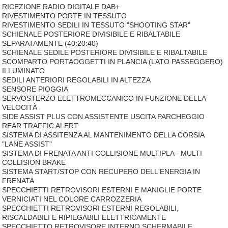
RICEZIONE RADIO DIGITALE DAB+
RIVESTIMENTO PORTE IN TESSUTO
RIVESTIMENTO SEDILI IN TESSUTO "SHOOTING STAR"
SCHIENALE POSTERIORE DIVISIBILE E RIBALTABILE
SEPARATAMENTE (40:20:40)
SCHIENALE SEDILE POSTERIORE DIVISIBILE E RIBALTABILE
SCOMPARTO PORTAOGGETTI IN PLANCIA (LATO PASSEGGERO)
ILLUMINATO
SEDILI ANTERIORI REGOLABILI IN ALTEZZA
SENSORE PIOGGIA
SERVOSTERZO ELETTROMECCANICO IN FUNZIONE DELLA
VELOCITÀ
SIDE ASSIST PLUS CON ASSISTENTE USCITA PARCHEGGIO
REAR TRAFFIC ALERT
SISTEMA DI ASSITENZA AL MANTENIMENTO DELLA CORSIA
"LANE ASSIST"
SISTEMA DI FRENATA ANTI COLLISIONE MULTIPLA - MULTI
COLLISION BRAKE
SISTEMA START/STOP CON RECUPERO DELL'ENERGIA IN
FRENATA
SPECCHIETTI RETROVISORI ESTERNI E MANIGLIE PORTE
VERNICIATI NEL COLORE CARROZZERIA
SPECCHIETTI RETROVISORI ESTERNI REGOLABILI,
RISCALDABILI E RIPIEGABILI ELETTRICAMENTE
SPECCHIETTO RETROVISORE INTERNO SCHERMABILE