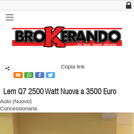
w

Company Name
Copia link
q
Lem Q7 2500 Watt Nuova a 3500 Euro
Auto
(
Nuovo
)
Concessionaria